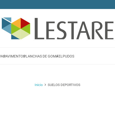
VAS
PAVIMENTOS
PLANCHAS DE GOMA
FELPUDOS
Inicio
SUELOS DEPORTIVOS