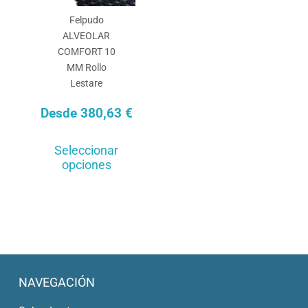
Felpudo
ALVEOLAR
COMFORT 10
MM Rollo
Lestare
Desde
380,63
€
Este
Seleccionar
producto
opciones
tiene
múltiples
variantes.
Las
opciones
se
NAVEGACIÓN
pueden