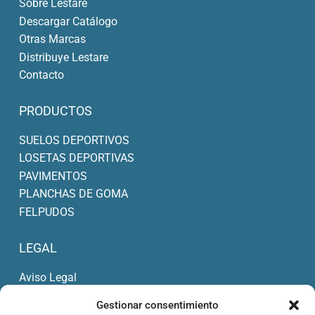
Sobre Lestare
elegir
Descargar Catálogo
en
Otras Marcas
la
Distribuye Lestare
página
Contacto
de
producto
PRODUCTOS
SUELOS DEPORTIVOS
LOSETAS DEPORTIVAS
PAVIMENTOS
PLANCHAS DE GOMA
FELPUDOS
LEGAL
Aviso Legal
Política de Privacidad
Gestionar consentimiento
Condiciones de Compra