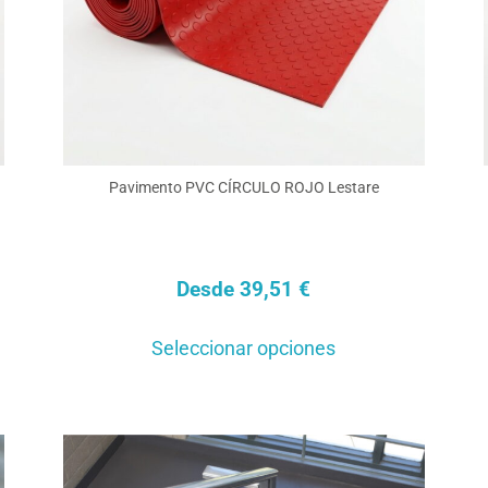
en
la
a
página
de
cto
producto
Pavimento PVC CÍRCULO ROJO Lestare
Desde
39,51
€
Este
Seleccionar opciones
cto
producto
tiene
ples
múltiples
ntes.
variantes.
Las