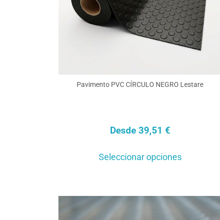
en
la
págin
de
produ
Pavimento PVC CÍRCULO NEGRO Lestare
Desde
39,51
€
Este
Seleccionar opciones
produ
tiene
múlti
varia
Las