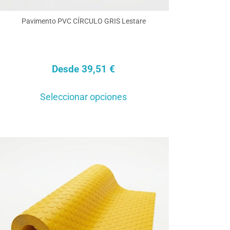
Pavimento PVC CÍRCULO GRIS Lestare
Desde
39,51
€
Este
Seleccionar opciones
producto
tiene
múltiples
variantes.
Las
opciones
se
pueden
elegir