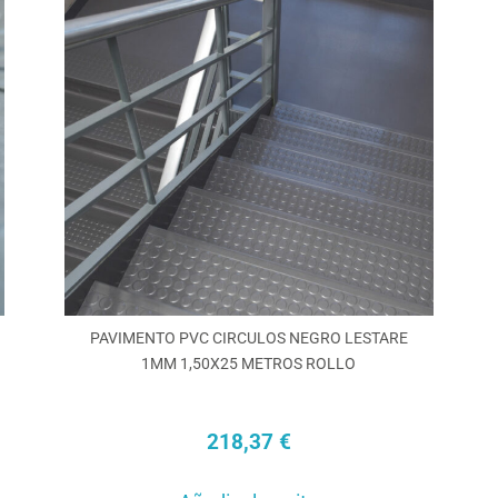
nes
opciones
se
en
pueden
elegir
en
la
a
página
de
cto
producto
PAVIMENTO PVC CIRCULOS NEGRO LESTARE
1MM 1,50X25 METROS ROLLO
218,37
€