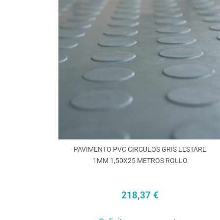
opcio
se
pued
elegir
en
la
págin
de
produ
PAVIMENTO PVC CIRCULOS GRIS LESTARE
1MM 1,50X25 METROS ROLLO
218,37
€