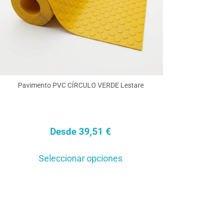
en
la
página
de
producto
Pavimento PVC CÍRCULO VERDE Lestare
Desde
39,51
€
Este
Seleccionar opciones
producto
tiene
múltiples
variantes.
Las