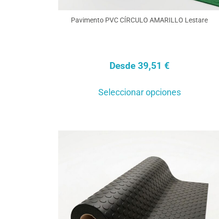
Pavimento PVC CÍRCULO AMARILLO Lestare
Desde
39,51
€
Este
Seleccionar opciones
produ
tiene
múlti
varia
Las
opcio
se
pued
elegir