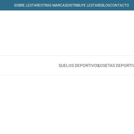
SOBRE LESTARE
OTRAS MARCAS
DISTRIBUYE LESTARE
BLOG
CONTACTO
SUELOS DEPORTIVOS
LOSETAS DEPORTI