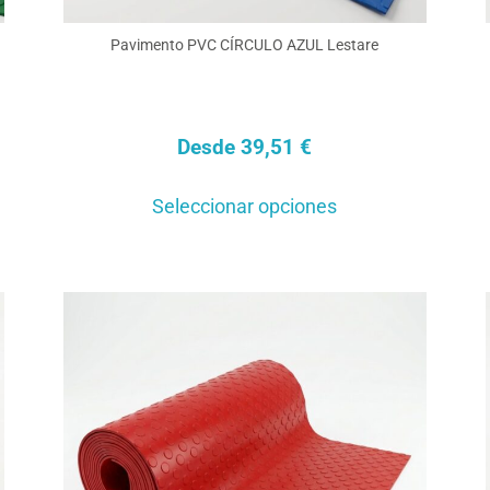
Pavimento PVC CÍRCULO AZUL Lestare
Desde
39,51
€
Este
Seleccionar opciones
cto
producto
tiene
ples
múltiples
ntes.
variantes.
Las
nes
opciones
se
en
pueden
elegir