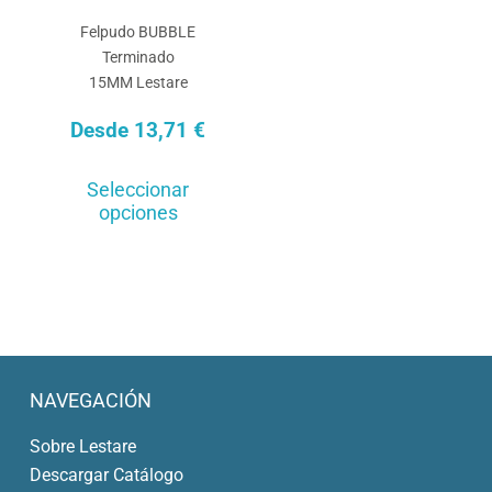
Felpudo BUBBLE
Terminado
15MM Lestare
Desde
13,71
€
Este
Seleccionar
producto
opciones
tiene
múltiples
variantes.
Las
opciones
se
NAVEGACIÓN
pueden
Sobre Lestare
elegir
Descargar Catálogo
en