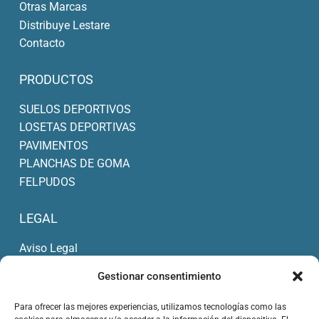
Otras Marcas
la
Distribuye Lestare
página
Contacto
de
producto
PRODUCTOS
SUELOS DEPORTIVOS
LOSETAS DEPORTIVAS
PAVIMENTOS
PLANCHAS DE GOMA
FELPUDOS
LEGAL
Aviso Legal
Política de Privacidad
Gestionar consentimiento
Condiciones de Compra
Política de cookies (UE)
Para ofrecer las mejores experiencias, utilizamos tecnologías como las