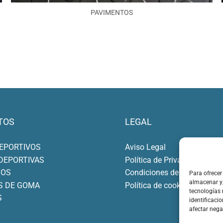
PAVIMENTOS
TOS
LEGAL
EPORTIVOS
Aviso Legal
DEPORTIVAS
Política de Privacidad
TOS
Condiciones de Compra
Para ofrecer
almacenar y/
S DE GOMA
Política de cookies (UE)
tecnologías
S
identificacio
afectar nega