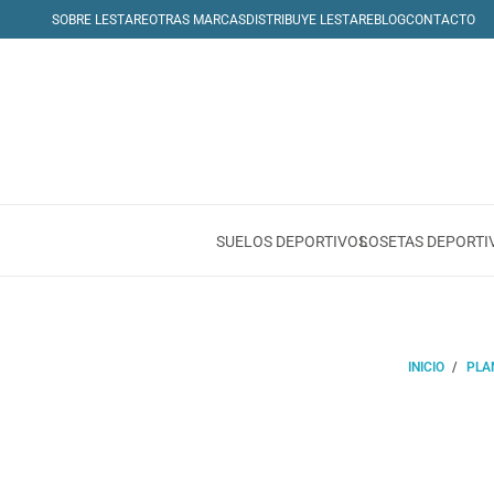
SOBRE LESTARE
OTRAS MARCAS
DISTRIBUYE LESTARE
BLOG
CONTACTO
SUELOS DEPORTIVOS
LOSETAS DEPORTI
INICIO
/
PLA