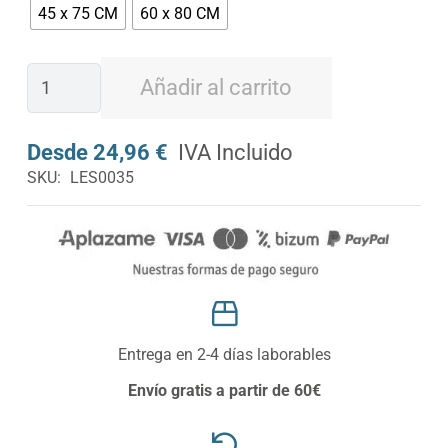
45 x 75 CM
60 x 80 CM
Felpudo
Añadir al carrito
ACOLCHADO
TEXTIL
Desde
24,96
€
Terminado
SKU:
LES0035
Lestare
cantidad
Entrega en 2-4 días laborables
Envío gratis a partir de 60€