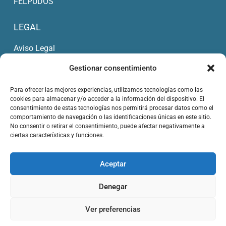
FELPUDOS
LEGAL
Aviso Legal
Política de Privacidad
Gestionar consentimiento
Condiciones de Compra
Política de cookies (UE)
Para ofrecer las mejores experiencias, utilizamos tecnologías como las
cookies para almacenar y/o acceder a la información del dispositivo. El
consentimiento de estas tecnologías nos permitirá procesar datos como el
DATOS DE CONTACTO
comportamiento de navegación o las identificaciones únicas en este sitio.
No consentir o retirar el consentimiento, puede afectar negativamente a
info@lestare.com
ciertas características y funciones.
+34 606 343 460
Aceptar
Denegar
Ver preferencias